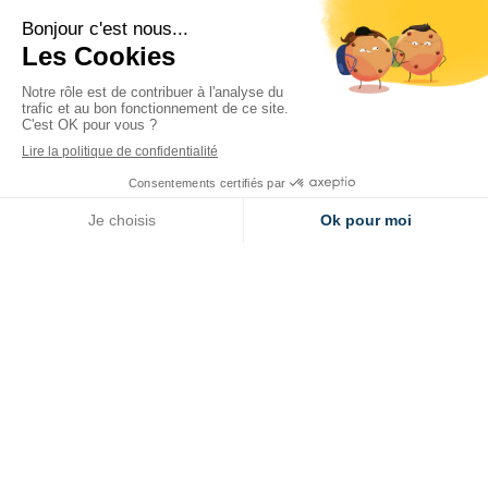
Contact
16 avenue d Aygu 26200 - MONTELIMAR
04 75 00 60 50
06 07 83 70 49
04 75 00 60 51
contact@espace-financier.fr
Inscription à notre newsletter
Votre email