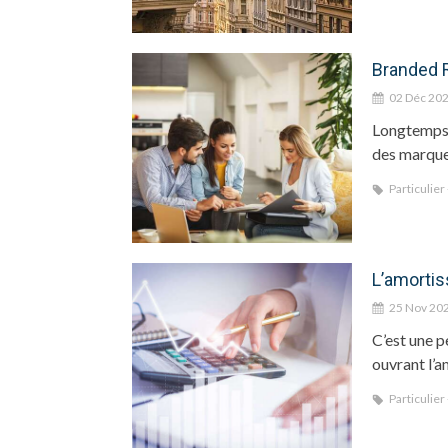
Branded R
02 Déc 20
Longtemps 
des marques
Particulier
L’amortis
25 Nov 20
C’est une p
ouvrant l’a
Particulier