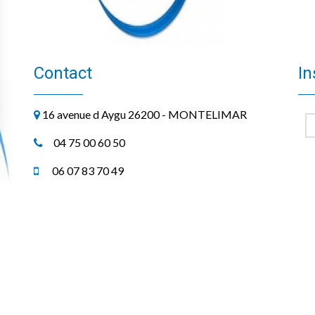
Contact
In
16 avenue d Aygu 26200 - MONTELIMAR
V
04 75 00 60 50
06 07 83 70 49
04 75 00 60 51
contact@espace-financier.fr