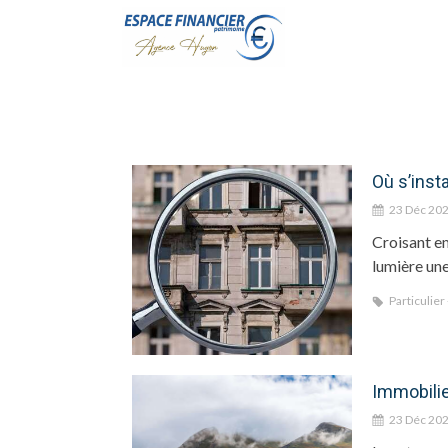
Où s’inst
23 Déc 20
Croisant em
lumière une
Particulier
Immobilie
23 Déc 20