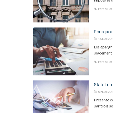
Particulier
Pourquoi 
16 Déc 20
Les épargna
placement es
Particulier
Statut du
09 Déc 20
Présenté co
par trois 