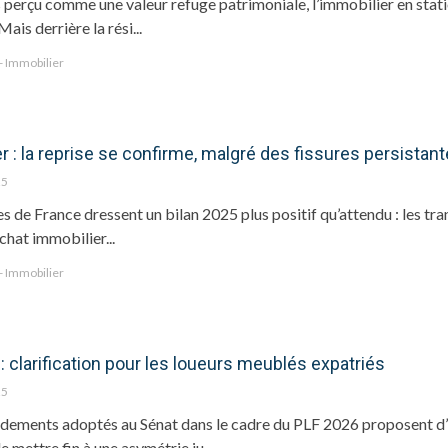
erçu comme une valeur refuge patrimoniale, l’immobilier en station
ais derrière la rési...
 - Immobilier
r : la reprise se confirme, malgré des fissures persistan
25
s de France dressent un bilan 2025 plus positif qu’attendu : les trans
chat immobilier...
 - Immobilier
: clarification pour les loueurs meublés expatriés
25
ements adoptés au Sénat dans le cadre du PLF 2026 proposent d’h
e mettre fin à une asymétrie ju...