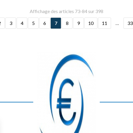
Affichage des articles 73-84 sur 398
2
3
4
5
6
7
8
9
10
11
…
33