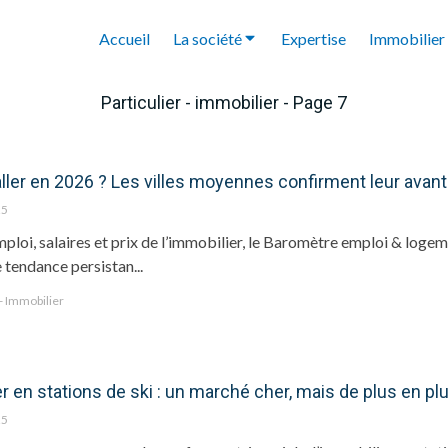
Accueil
La société
Expertise
Immobilier
Particulier - immobilier - Page 7
aller en 2026 ? Les villes moyennes confirment leur avan
25
ploi, salaires et prix de l’immobilier, le Baromètre emploi & lo
 tendance persistan...
 - Immobilier
r en stations de ski : un marché cher, mais de plus en p
25