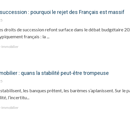
 succession : pourquoi le rejet des Français est massif
25
es droits de succession refont surface dans le débat budgétaire 
piquement français : la ...
 - Immobilier
mobilier : quans la stabilité peut-être trompeuse
25
 stabilisent, les banques prêtent, les barèmes s’aplanissent. Sur le p
té, l’incertitu...
 - Immobilier