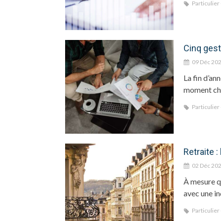
Particulier
Cinq gest
09 Déc 20
La fin d’an
moment cha
Particulier
Retraite 
02 Déc 20
À mesure qu
avec une in
Particulier