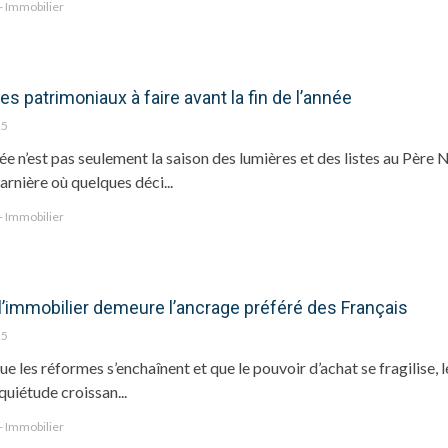
 - Immobilier
es patrimoniaux à faire avant la fin de l’année
25
née n’est pas seulement la saison des lumières et des listes au Père N
rnière où quelques déci...
 - Immobilier
: l’immobilier demeure l’ancrage préféré des Français
25
e les réformes s’enchaînent et que le pouvoir d’achat se fragilise, l
quiétude croissan...
 - Immobilier